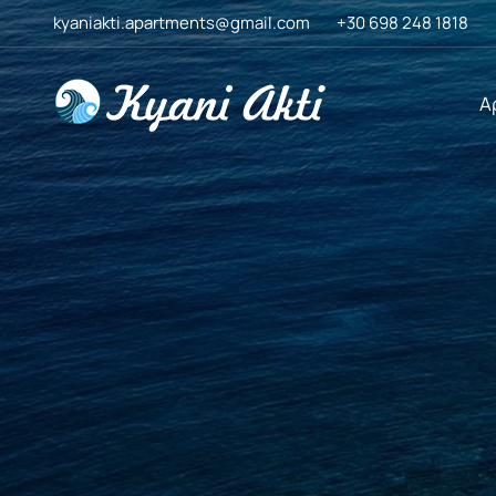
Skip
kyaniakti.apartments@gmail.com
+30 698 248 1818
to
content
Α