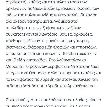
στρώματα), καθώς και στη μελέτη τόσο των
αρχέγονων παλαιολιθικών εργαλείων, όσο και των
ειδών της παλαιοπανίδας που ανακαλύφθηκαν σε
όλα σχεδόν τα στρώματα. Ανάμεσα στα
απολιθώματα των εξαφανισμένων ζώων
συγκαταλέγονται λιοντάρια, ύαινες, αρκούδες,
πάνθηρες, ελέφαντες, ρινόκεροι, μεγάκεροι,
βίσονες και διάφορα είδη ελαφιών και ιπποειδών,
όπως επίσης 25 είδη πουλιών, 16 είδη τρωκτικών
και 17 είδη νυκτερίδων.Στο Ανθρωπολογικο
Μουσειο Πετραλωνων ακριβως διπλα στο σπηλαιο
μπορειτε να θαυμασετε ολα τα ευρηματα καθως και
τα ιχνη φωτιας που βρεθηκαν στο Μαυσωλειο,την
αιθουσα δηλαδη οπου βρεθηκε ο Αρχανθρωπος.
Σημαντική, για την επαλήθευση της ηλικίας, είναι η
συμβολή τής πυρηνικής φυσικής. Τα υλικά που